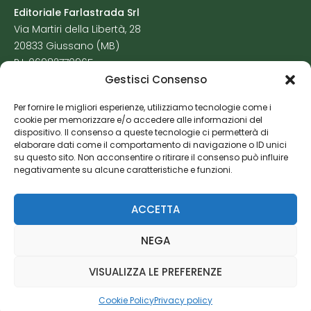
Editoriale Farlastrada Srl
Via Martiri della Libertà, 28
20833 Giussano (MB)
P.I. 06982770965
Gestisci Consenso
Privacy Policy
Per fornire le migliori esperienze, utilizziamo tecnologie come i
Cookie Policy
cookie per memorizzare e/o accedere alle informazioni del
Risorse Aggiuntive
dispositivo. Il consenso a queste tecnologie ci permetterà di
elaborare dati come il comportamento di navigazione o ID unici
su questo sito. Non acconsentire o ritirare il consenso può influire
negativamente su alcune caratteristiche e funzioni.
ACCETTA
NEGA
VISUALIZZA LE PREFERENZE
Cookie Policy
Privacy policy