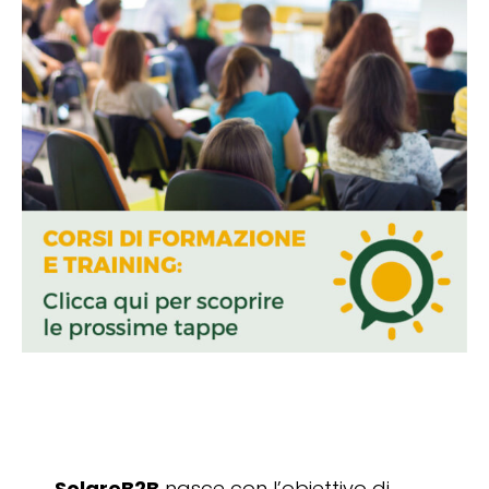
SolareB2B
nasce con l’obiettivo di