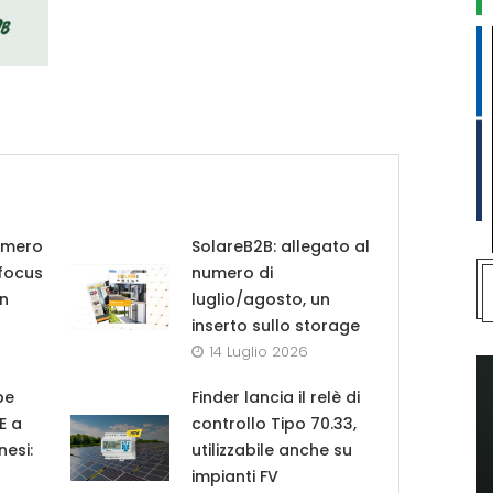
umero
SolareB2B: allegato al
 focus
numero di
in
luglio/agosto, un
inserto sullo storage
14 Luglio 2026
pe
Finder lancia il relè di
UE a
controllo Tipo 70.33,
nesi:
utilizzabile anche su
impianti FV