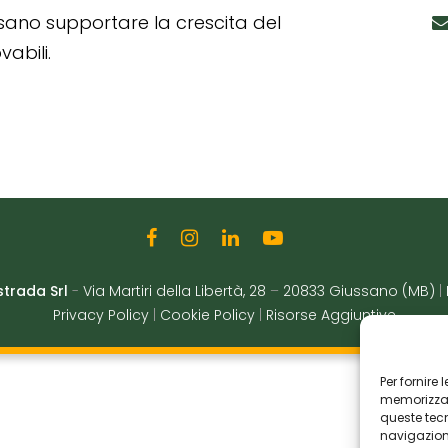
ssano supportare la crescita del
abili.
strada Srl
-
Via Martiri della Libertà, 28
–
20833 Giussano (MB)
|
Privacy Policy
|
Cookie Policy
|
Risorse Aggiuntive
Per fornire
memorizzare
queste tec
navigazione