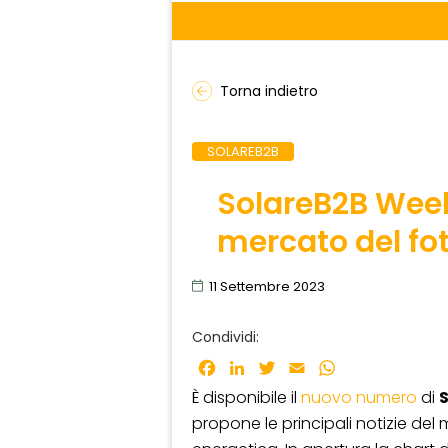
Torna indietro
SOLAREB2B
SolareB2B Weekl
mercato del fo
11 Settembre 2023
Condividi:
Facebook
LinkedIn
Twitter
Email
WhatsApp
È disponibile il
nuovo numero
di
propone le principali notizie del 