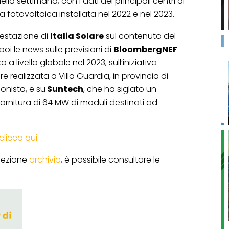
lla settimana, con i dati dei principali centri di
a fotovoltaica installata nel 2022 e nel 2023.
testazione di
Italia Solare
sul contenuto del
i le news sulle previsioni di
BloombergNEF
 a livello globale nel 2023, sull’iniziativa
e realizzata a Villa Guardia, in provincia di
nista, e su
Suntech
, che ha siglato un
ornitura di 64 MW di moduli destinati ad
clicca qui.
a sezione
archivio
, è possibile consultare le