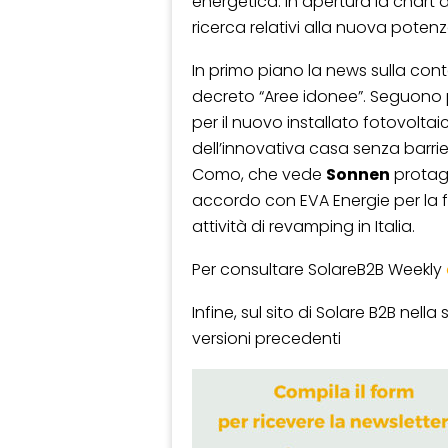
energetica. In apertura la chart de
ricerca relativi alla nuova potenz
In primo piano la news sulla con
decreto “Aree idonee”. Seguono po
per il nuovo installato fotovoltaico
dell’innovativa casa senza barrier
Como, che vede
Sonnen
protago
accordo con EVA Energie per la f
attività di revamping in Italia.
Per consultare SolareB2B Weekly
Infine, sul sito di Solare B2B nell
versioni precedenti