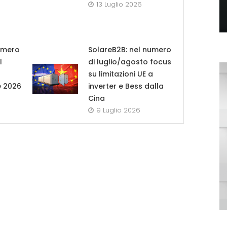
13 Luglio 2026
umero
SolareB2B: nel numero
l
di luglio/agosto focus
su limitazioni UE a
e 2026
inverter e Bess dalla
Cina
9 Luglio 2026