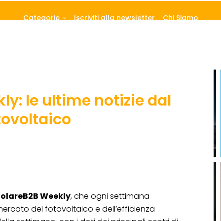
Categorie
Iscriviti alla newsletter
Chi Siamo
y: le ultime notizie dal
tovoltaico
SolareB2B Weekly
, che ogni settimana
mercato del fotovoltaico e dell’efficienza