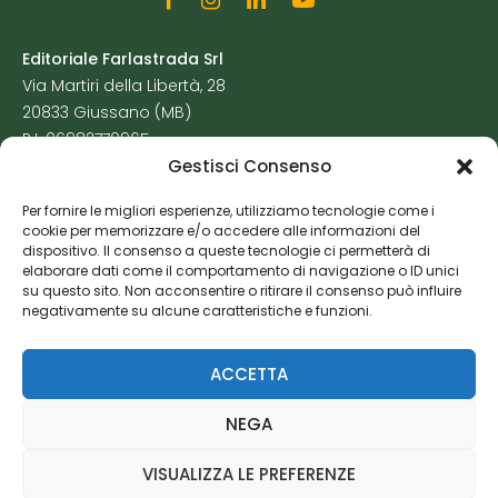
Editoriale Farlastrada Srl
Via Martiri della Libertà, 28
20833 Giussano (MB)
P.I. 06982770965
Gestisci Consenso
Privacy Policy
Per fornire le migliori esperienze, utilizziamo tecnologie come i
Cookie Policy
cookie per memorizzare e/o accedere alle informazioni del
Risorse Aggiuntive
dispositivo. Il consenso a queste tecnologie ci permetterà di
elaborare dati come il comportamento di navigazione o ID unici
su questo sito. Non acconsentire o ritirare il consenso può influire
negativamente su alcune caratteristiche e funzioni.
ACCETTA
NEGA
VISUALIZZA LE PREFERENZE