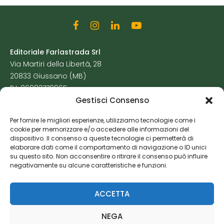
Editoriale Farlastrada Srl
Via Martiri della Libertà, 28
20833 Giussano (MB)
P.I. 06982770965
Gestisci Consenso
Privacy Policy
Per fornire le migliori esperienze, utilizziamo tecnologie come i
Cookie Policy
cookie per memorizzare e/o accedere alle informazioni del
Risorse Aggiuntive
dispositivo. Il consenso a queste tecnologie ci permetterà di
elaborare dati come il comportamento di navigazione o ID unici
su questo sito. Non acconsentire o ritirare il consenso può influire
negativamente su alcune caratteristiche e funzioni.
ACCETTA
NEGA