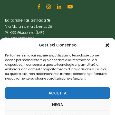
Editoriale Farlastrada Srl
Via Martiri della Libertà, 28
20833 Giussano (MB)
P.I. 06982770965
Gestisci Consenso
Privacy Policy
Per fornire le migliori esperienze, utilizziamo tecnologie come i
Cookie Policy
cookie per memorizzare e/o accedere alle informazioni del
Risorse Aggiuntive
dispositivo. Il consenso a queste tecnologie ci permetterà di
elaborare dati come il comportamento di navigazione o ID unici
su questo sito. Non acconsentire o ritirare il consenso può influire
negativamente su alcune caratteristiche e funzioni.
ACCETTA
NEGA