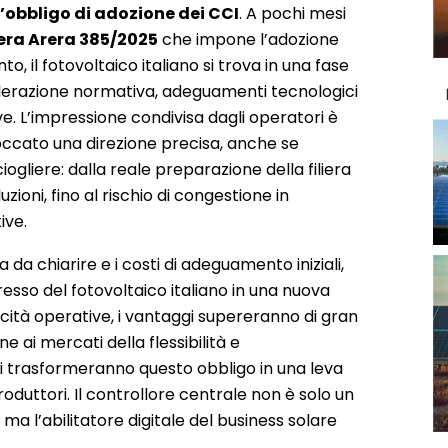
l’obbligo di adozione dei CCI
. A pochi mesi
era Arera 385/2025
che impone l’adozione
o, il fotovoltaico italiano si trova in una fase
lerazione normativa, adeguamenti tecnologici
ve. L’impressione condivisa dagli operatori è
ccato una direzione precisa, anche se
ogliere: dalla reale preparazione della filiera
uzioni, fino al rischio di congestione in
ive.
da chiarire e i costi di adeguamento iniziali,
resso del fotovoltaico italiano in una nuova
ticità operative, i vantaggi supereranno di gran
ne ai mercati della flessibilità e
ni trasformeranno questo obbligo in una leva
duttori. Il controllore centrale non è solo un
 ma l’abilitatore digitale del business solare