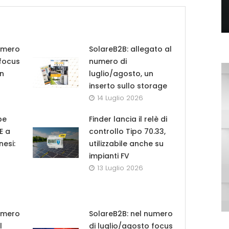
umero
SolareB2B: allegato al
 focus
numero di
in
luglio/agosto, un
inserto sullo storage
14 Luglio 2026
pe
Finder lancia il relè di
UE a
controllo Tipo 70.33,
nesi:
utilizzabile anche su
impianti FV
13 Luglio 2026
umero
SolareB2B: nel numero
l
di luglio/agosto focus