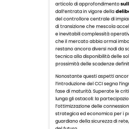
articolo di approfondimento
sul
dall’entrata in vigore della
delib
del controllore centrale di impiant
di transizione che mescola acce
e inevitabili complessità operati
che il mercato abbia ormai imbo
restano ancora diversi nodi da sci
tecnica alla disponibilità delle sol
prossimità delle scadenze definit
Nonostante questi aspetti ancora 
l’introduzione del CCI segna l’ing
fase di maturità. Superate le cri
lunga gli ostacoli: la partecipazio
l’ottimizzazione delle connessio
strategica ed economica per i pro
guardiano della sicurezza di rete,
del futuro.