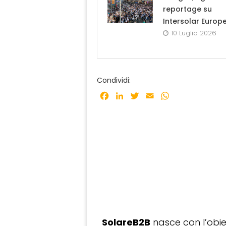
reportage su
Intersolar Europ
10 Luglio 2026
Condividi:
Facebook
LinkedIn
Twitter
Email
WhatsApp
SolareB2B
nasce con l’obiet