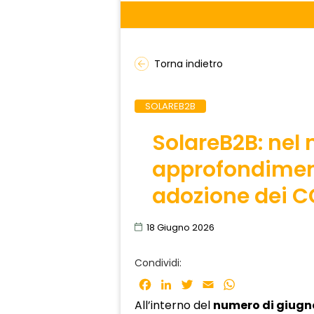
Torna indietro
SOLAREB2B
SolareB2B: nel
approfondiment
adozione dei C
18 Giugno 2026
Condividi:
Facebook
LinkedIn
Twitter
Email
WhatsApp
All’interno del
numero di giugno