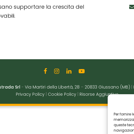
ssano supportare la crescita del
abili.
strada Srl
-
Via Martiri della Libertà, 28
–
20833 Giussano (MB)
|
Privacy Policy
|
Cookie Policy
|
Risorse Aggiuntive
Per fornire
memorizzare
queste tec
navigazione