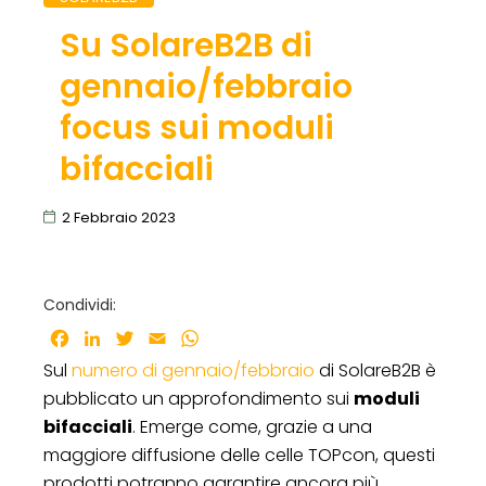
Su SolareB2B di
gennaio/febbraio
focus sui moduli
bifacciali
2 Febbraio 2023
Condividi:
Facebook
LinkedIn
Twitter
Email
WhatsApp
Sul
numero di gennaio/febbraio
di SolareB2B è
pubblicato un approfondimento sui
moduli
bifacciali
. Emerge come, grazie a una
maggiore diffusione delle celle TOPcon, questi
prodotti potranno garantire ancora più