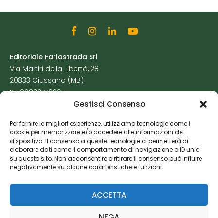
Editoriale Farlastrada Srl
Via Martiri della Libertà, 28
20833 Giussano (MB)
P.I. 06982770965
Gestisci Consenso
Privacy Policy
Per fornire le migliori esperienze, utilizziamo tecnologie come i
Cookie Policy
cookie per memorizzare e/o accedere alle informazioni del
Risorse Aggiuntive
dispositivo. Il consenso a queste tecnologie ci permetterà di
elaborare dati come il comportamento di navigazione o ID unici
su questo sito. Non acconsentire o ritirare il consenso può influire
negativamente su alcune caratteristiche e funzioni.
ACCETTA
NEGA