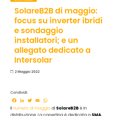
SolareB2B di maggio:
focus su inverter ibridi
e sondaggio
installatori; e un
allegato dedicato a
Intersolar
2 Maggio 2022
Condividi:
Facebook
LinkedIn
Twitter
Email
WhatsApp
Il
numero di maggio
di
SolareB2B
è in
distribuzione. La copertina è dedicata a
SMA
,