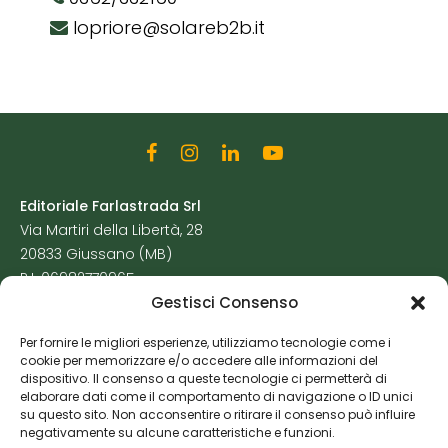
lopriore@solareb2b.it
Editoriale Farlastrada Srl
Via Martiri della Libertà, 28
20833 Giussano (MB)
P.I. 06982770965
Gestisci Consenso
Privacy Policy
Per fornire le migliori esperienze, utilizziamo tecnologie come i
Cookie Policy
cookie per memorizzare e/o accedere alle informazioni del
Risorse Aggiuntive
dispositivo. Il consenso a queste tecnologie ci permetterà di
elaborare dati come il comportamento di navigazione o ID unici
su questo sito. Non acconsentire o ritirare il consenso può influire
negativamente su alcune caratteristiche e funzioni.