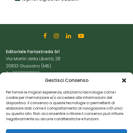
Editoriale Farlastrada Srl
Via Martiri della Libertà, 28
20833 Giussano (MB)
P.I. 06982770965
Gestisci Consenso
Privacy Policy
Per fornire le migliori esperienze, utilizziamo tecnologie come i
Cookie Policy
cookie per memorizzare e/o accedere alle informazioni del
Risorse Aggiuntive
dispositivo. Il consenso a queste tecnologie ci permetterà di
elaborare dati come il comportamento di navigazione o ID unici
su questo sito. Non acconsentire o ritirare il consenso può influire
negativamente su alcune caratteristiche e funzioni.