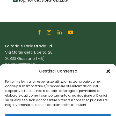
Editoriale Farlastrada Srl
Via Martiri della Libertà, 28
20833 Giussano (MB)
P.I. 06982770965
Gestisci Consenso
Privacy Policy
Per fornire le migliori esperienze, utilizziamo tecnologie come i
Cookie Policy
cookie per memorizzare e/o accedere alle informazioni del
Risorse Aggiuntive
dispositivo. Il consenso a queste tecnologie ci permetterà di
elaborare dati come il comportamento di navigazione o ID unici
su questo sito. Non acconsentire o ritirare il consenso può influire
negativamente su alcune caratteristiche e funzioni.