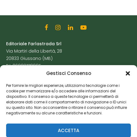
Editoriale Farlastrada Srl
Via Martiri della Libertà, 28
20833 Giussano (MB)
P.I. 06982770965
Gestisci Consenso
Privacy Policy
Per fornire le migliori esperienze, utilizziamo tecnologie come i
Cookie Policy
cookie per memorizzare e/o accedere alle informazioni del
Risorse Aggiuntive
dispositivo. Il consenso a queste tecnologie ci permetterà di
elaborare dati come il comportamento di navigazione o ID unici
su questo sito. Non acconsentire o ritirare il consenso può influire
negativamente su alcune caratteristiche e funzioni.
ACCETTA