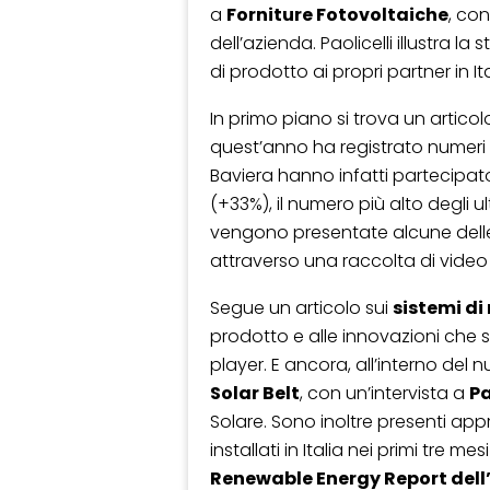
a
Forniture Fotovoltaiche
, con
dell’azienda. Paolicelli illustra l
di prodotto ai propri partner in It
In primo piano si trova un articol
quest’anno ha registrato numeri 
Baviera hanno infatti partecipato 
(+33%), il numero più alto degli u
vengono presentate alcune delle t
attraverso una raccolta di video 
Segue un articolo sui
sistemi d
prodotto e alle innovazioni che
player. E ancora, all’interno del 
Solar Belt
, con un’intervista a
Pa
Solare. Sono inoltre presenti ap
installati in Italia nei primi tre m
Renewable Energy Report dell