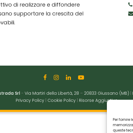
tivo di realizzare e diffondere
ssano supportare la crescita del
abili.
strada Srl
-
Via Martiri della Libertà, 28
–
20833 Giussano (MB)
|
Privacy Policy
|
Cookie Policy
|
Risorse Aggiuntive
Per fornire
memorizzare
queste tec