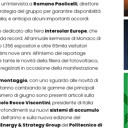
 un’intervista a
Romano Paolicelli
, direttore
a strategia del gruppo per garantire disponibilità
alia, e anticipa alcuni importanti accordi.
o dedicato alla fiera
Intersolar Europe
, che
da record. All’annuale kermesse di Monaco di
1.356 espositori e oltre 65mila visitatori
ltimi nove anni. All’interno del reportage
ante le novità della filiera del fotovoltaico,
registrati in occasione della manifestazione.
i montaggio
, con uno sguardo alle novità di
 stanno cambiando le gamme dei principali
numero di giugno sono presenti articoli sulla
olo Rocco Viscontini
, presidente di Italia
profondimenti sui nuovi
sistemi di accumulo
esi dell’anno e sulla nuova edizione del
’Energy & Strategy Group
del
Politecnico di