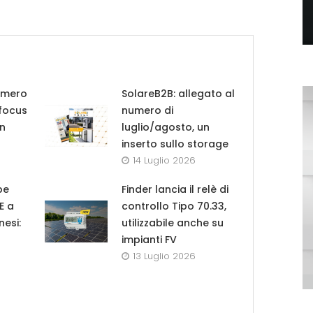
umero
SolareB2B: allegato al
 focus
numero di
in
luglio/agosto, un
inserto sullo storage
14 Luglio 2026
pe
Finder lancia il relè di
UE a
controllo Tipo 70.33,
nesi:
utilizzabile anche su
impianti FV
13 Luglio 2026