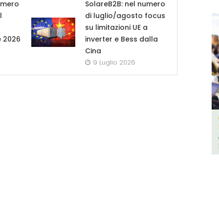
umero
SolareB2B: nel numero
l
di luglio/agosto focus
su limitazioni UE a
e 2026
inverter e Bess dalla
Cina
9 Luglio 2026