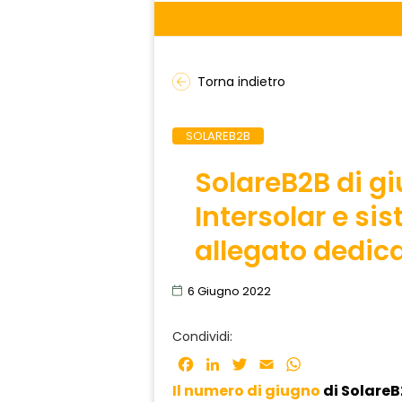
Torna indietro
SOLAREB2B
SolareB2B di gi
Intersolar e si
allegato dedica
6 Giugno 2022
Condividi:
Facebook
LinkedIn
Twitter
Email
WhatsApp
Il numero di giugno
di Solare