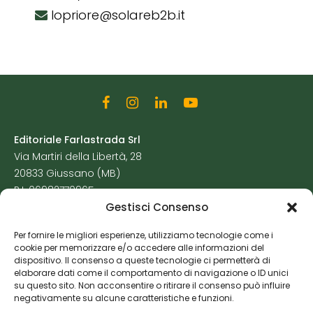
lopriore@solareb2b.it
Editoriale Farlastrada Srl
Via Martiri della Libertà, 28
20833 Giussano (MB)
P.I. 06982770965
Gestisci Consenso
Privacy Policy
Per fornire le migliori esperienze, utilizziamo tecnologie come i
Cookie Policy
cookie per memorizzare e/o accedere alle informazioni del
Risorse Aggiuntive
dispositivo. Il consenso a queste tecnologie ci permetterà di
elaborare dati come il comportamento di navigazione o ID unici
su questo sito. Non acconsentire o ritirare il consenso può influire
negativamente su alcune caratteristiche e funzioni.