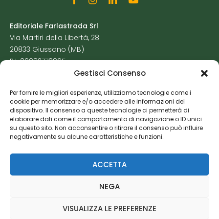
Editoriale Farlastrada Srl
Via Martiri della Libertà, 28
20833 Giussano (MB)
P.I. 06982770965
Gestisci Consenso
Privacy Policy
Per fornire le migliori esperienze, utilizziamo tecnologie come i
Cookie Policy
cookie per memorizzare e/o accedere alle informazioni del
Risorse Aggiuntive
dispositivo. Il consenso a queste tecnologie ci permetterà di
elaborare dati come il comportamento di navigazione o ID unici
su questo sito. Non acconsentire o ritirare il consenso può influire
negativamente su alcune caratteristiche e funzioni.
ACCETTA
NEGA
VISUALIZZA LE PREFERENZE