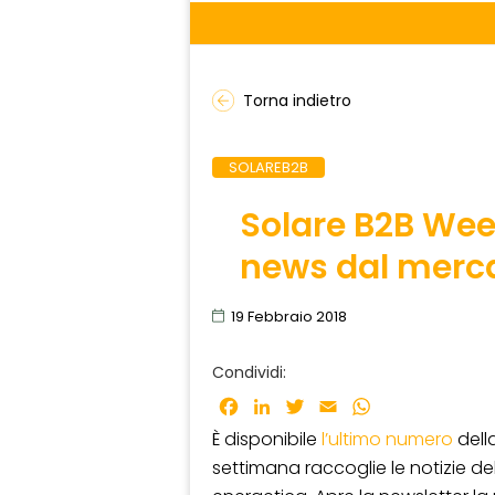
Torna indietro
SOLAREB2B
Solare B2B Wee
news dal merc
19 Febbraio 2018
Condividi:
Facebook
LinkedIn
Twitter
Email
WhatsApp
È disponibile
l’ultimo numero
dell
settimana raccoglie le notizie de