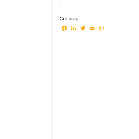
Condividi:
Facebook
LinkedIn
Twitter
Email
WhatsApp