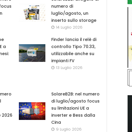
 focus
numero di
in
luglio/agosto, un
inserto sullo storage
14 Luglio 2026
pe
Finder lancia il relè di
UE a
controllo Tipo 70.33,
nesi:
utilizzabile anche su
impianti FV
13 Luglio 2026
umero
SolareB2B: nel numero
l
di luglio/agosto focus
su limitazioni UE a
e 2026
inverter e Bess dalla
Cina
9 Luglio 2026