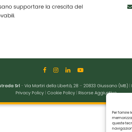
ssano supportare la crescita del
abili.
strada Srl
-
Via Martiri della Libertà, 28
–
20833 Giussano (MB)
|
Privacy Policy
|
Cookie Policy
|
Risorse Aggiuntive
Per fornire
memorizzare
queste tec
navigazione