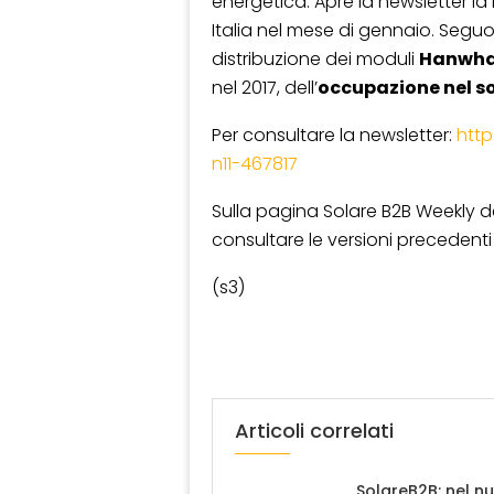
energetica. Apre la newsletter la 
Italia nel mese di gennaio. Segu
distribuzione dei moduli
Hanwha 
nel 2017, dell’
occupazione nel s
Per consultare la newsletter:
http
n11-467817
Sulla pagina Solare B2B Weekly del
consultare le versioni precedenti 
(s3)
Articoli correlati
SolareB2B: nel n