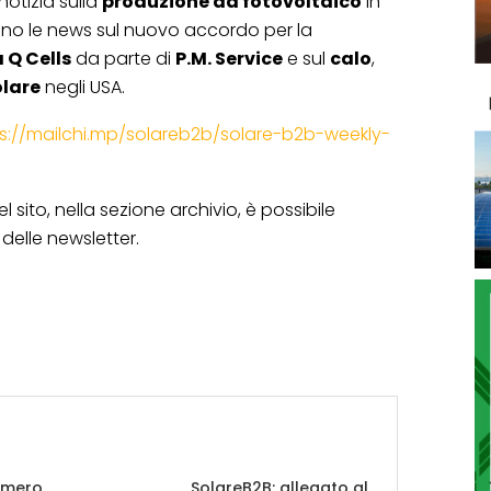
notizia sulla
produzione da fotovoltaico
in
ono le news sul nuovo accordo per la
Q Cells
da parte di
P.M. Service
e sul
calo
,
olare
negli USA.
s://mailchi.mp/solareb2b/solare-b2b-weekly-
 sito, nella sezione archivio, è possibile
delle newsletter.
umero
SolareB2B: allegato al