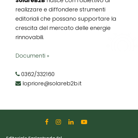
SolareB2B
nasce con l’obiettivo di
realizzare e diffondere strumenti
editoriali che possano supportare la
crescita del mercato delle energie
rinnovabili.
Documenti »
0362/332160
lopriore@solareb2b.it