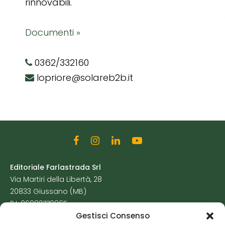
rinnovabili.
Documenti »
0362/332160
lopriore@solareb2b.it
Editoriale Farlastrada Srl
Via Martiri della Libertà, 28
20833 Giussano (MB)
P.I. 06982770965
Gestisci Consenso