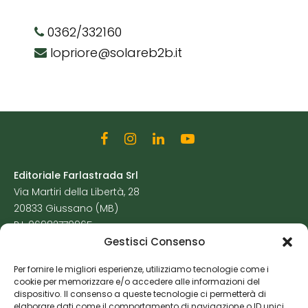
0362/332160
lopriore@solareb2b.it
Editoriale Farlastrada Srl
Via Martiri della Libertà, 28
20833 Giussano (MB)
P.I. 06982770965
Gestisci Consenso
Privacy Policy
Per fornire le migliori esperienze, utilizziamo tecnologie come i
Cookie Policy
cookie per memorizzare e/o accedere alle informazioni del
Risorse Aggiuntive
dispositivo. Il consenso a queste tecnologie ci permetterà di
elaborare dati come il comportamento di navigazione o ID unici