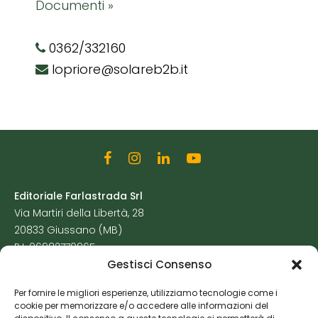
Documenti »
0362/332160
lopriore@solareb2b.it
Editoriale Farlastrada Srl
Via Martiri della Libertà, 28
20833 Giussano (MB)
P.I. 06982770965
Gestisci Consenso
Privacy Policy
Per fornire le migliori esperienze, utilizziamo tecnologie come i
Cookie Policy
cookie per memorizzare e/o accedere alle informazioni del
Risorse Aggiuntive