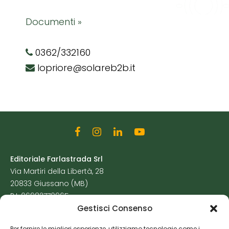
Documenti »
0362/332160
lopriore@solareb2b.it
Editoriale Farlastrada Srl
Via Martiri della Libertà, 28
20833 Giussano (MB)
P.I. 06982770965
Gestisci Consenso
Privacy Policy
Per fornire le migliori esperienze, utilizziamo tecnologie come i