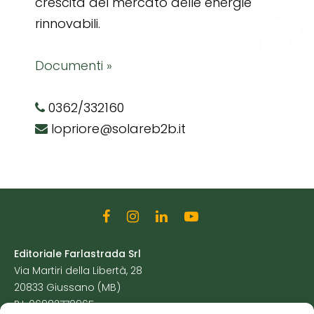
crescita del mercato delle energie
rinnovabili.
Documenti »
0362/332160
lopriore@solareb2b.it
Editoriale Farlastrada Srl
Via Martiri della Libertà, 28
20833 Giussano (MB)
P.I. 06982770965