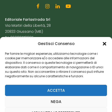
Editoriale Farlastrada Srl
Via Martiri della Libertà, 28
20833 Giussano (MB)
P.I. 06982770965
Gestisci Consenso
Privacy Policy
Per fornire le migliori esperienze, utilizziamo tecnologie come i
Cookie Policy
cookie per memorizzare e/o accedere alle informazioni del
Risorse Aggiuntive
dispositivo. Il consenso a queste tecnologie ci permetterà di
elaborare dati come il comportamento di navigazione o ID unici
su questo sito. Non acconsentire o ritirare il consenso può influire
negativamente su alcune caratteristiche e funzioni.
ACCETTA
NEGA