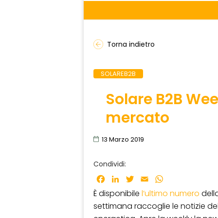
Torna indietro
SOLAREB2B
Solare B2B Week
mercato
13 Marzo 2019
Condividi:
Facebook
LinkedIn
Twitter
Email
WhatsApp
È disponibile
l’ultimo numero
dell
settimana raccoglie le notizie de