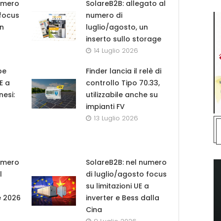
umero
SolareB2B: allegato al
 focus
numero di
in
luglio/agosto, un
inserto sullo storage
14 Luglio 2026
pe
Finder lancia il relè di
UE a
controllo Tipo 70.33,
nesi:
utilizzabile anche su
impianti FV
13 Luglio 2026
umero
SolareB2B: nel numero
l
di luglio/agosto focus
su limitazioni UE a
e 2026
inverter e Bess dalla
Cina