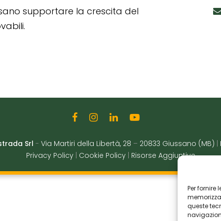
ssano supportare la crescita del
abili.
strada Srl
-
Via Martiri della Libertà, 28
–
20833 Giussano (MB)
|
Privacy Policy
|
Cookie Policy
|
Risorse Aggiuntive
Per fornire
memorizzare
queste tec
navigazione