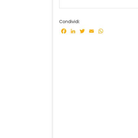
Condividi:
Facebook
LinkedIn
Twitter
Email
WhatsApp