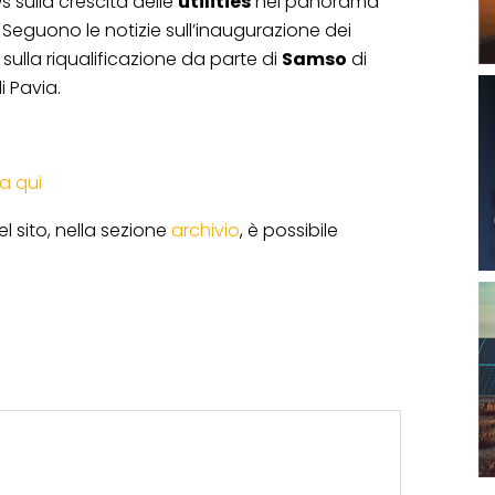
s sulla crescita delle
utilities
nel panorama
. Seguono le notizie sull’inaugurazione dei
sulla riqualificazione da parte di
Samso
di
i Pavia.
ca qui
l sito, nella sezione
archivio
, è possibile
.