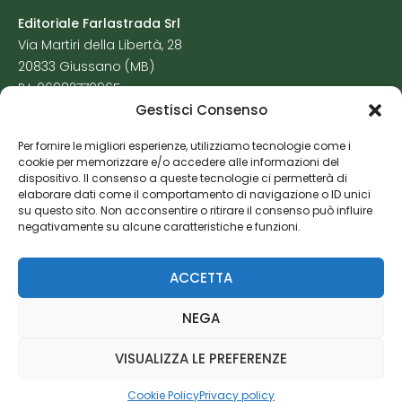
Editoriale Farlastrada Srl
Via Martiri della Libertà, 28
20833 Giussano (MB)
P.I. 06982770965
Gestisci Consenso
Privacy Policy
Per fornire le migliori esperienze, utilizziamo tecnologie come i
Cookie Policy
cookie per memorizzare e/o accedere alle informazioni del
Risorse Aggiuntive
dispositivo. Il consenso a queste tecnologie ci permetterà di
elaborare dati come il comportamento di navigazione o ID unici
su questo sito. Non acconsentire o ritirare il consenso può influire
negativamente su alcune caratteristiche e funzioni.
ACCETTA
NEGA
VISUALIZZA LE PREFERENZE
Cookie Policy
Privacy policy