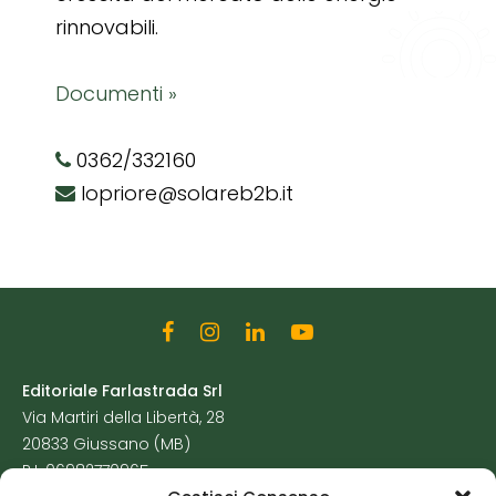
rinnovabili.
Documenti »
0362/332160
lopriore@solareb2b.it
Editoriale Farlastrada Srl
Via Martiri della Libertà, 28
20833 Giussano (MB)
P.I. 06982770965