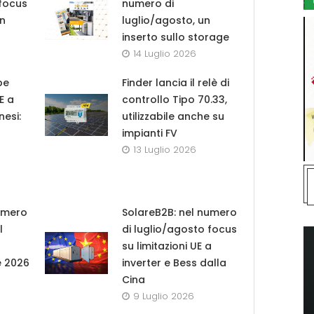
 focus
numero di
in
luglio/agosto, un
inserto sullo storage
14 Luglio 2026
pe
Finder lancia il relè di
UE a
controllo Tipo 70.33,
nesi:
utilizzabile anche su
impianti FV
13 Luglio 2026
umero
SolareB2B: nel numero
l
di luglio/agosto focus
su limitazioni UE a
e 2026
inverter e Bess dalla
Cina
9 Luglio 2026