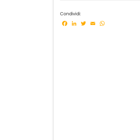
Condividi:
Facebook
LinkedIn
Twitter
Email
WhatsApp