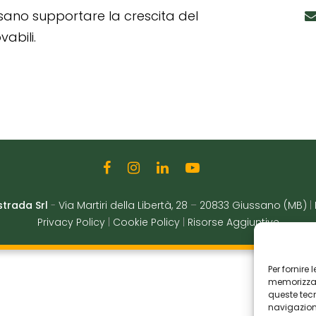
ssano supportare la crescita del
abili.
strada Srl
-
Via Martiri della Libertà, 28
–
20833 Giussano (MB)
|
Privacy Policy
|
Cookie Policy
|
Risorse Aggiuntive
Per fornire
memorizzare
queste tec
navigazione