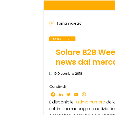
Torna indietro
SOLAREB2B
Solare B2B Wee
news dal merc
19 Dicembre 2018
Condividi:
Facebook
LinkedIn
Twitter
Email
WhatsApp
È disponibile
l’ultimo numero
dell
settimana raccoglie le notizie de