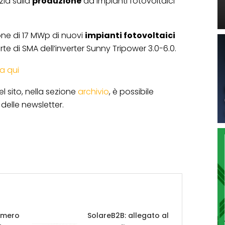
zia sulla
produzione
da impianti fotovoltaici
one di 17 MWp di nuovi
impianti fotovoltaici
arte di SMA dell’inverter Sunny Tripower 3.0-6.0.
ca qui
l sito, nella sezione
archivio
, è possibile
delle newsletter.
umero
SolareB2B: allegato al