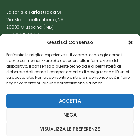
Editoriale Farlastrada Srl
Via Martiri della Libertà, 28
20833 Giussano (MB)
P.I. 06982770965
Gestisci Consenso
Privacy Policy
Per fornire le migliori esperienze, utilizziamo tecnologie come i
Cookie Policy
cookie per memorizzare e/o accedere alle informazioni del
Risorse Aggiuntive
dispositivo. Il consenso a queste tecnologie ci permetterà di
elaborare dati come il comportamento di navigazione o ID unici
su questo sito. Non acconsentire o ritirare il consenso può influire
negativamente su alcune caratteristiche e funzioni.
ACCETTA
NEGA
VISUALIZZA LE PREFERENZE