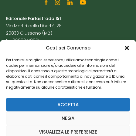
Editoriale Farlastrada Srl
Via Martiri della Libertà, 28
20833 Giussano (MB)
P.I. 06982770965
Gestisci Consenso
Privacy Policy
Per fornire le migliori esperienze, utilizziamo tecnologie come i
Cookie Policy
cookie per memorizzare e/o accedere alle informazioni del
Risorse Aggiuntive
dispositivo. Il consenso a queste tecnologie ci permetterà di
elaborare dati come il comportamento di navigazione o ID unici
su questo sito. Non acconsentire o ritirare il consenso può influire
negativamente su alcune caratteristiche e funzioni.
ACCETTA
NEGA
VISUALIZZA LE PREFERENZE