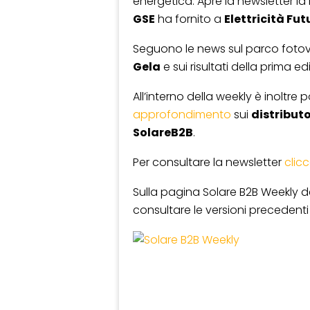
energetica. Apre la newsletter la n
GSE
ha fornito a
Elettricità Fut
Seguono le news sul parco fotov
Gela
e sui risultati della prima e
All’interno della weekly è inoltre 
approfondimento
sui
distributo
SolareB2B
.
Per consultare la newsletter
clic
Sulla pagina Solare B2B Weekly de
consultare le versioni precedenti 