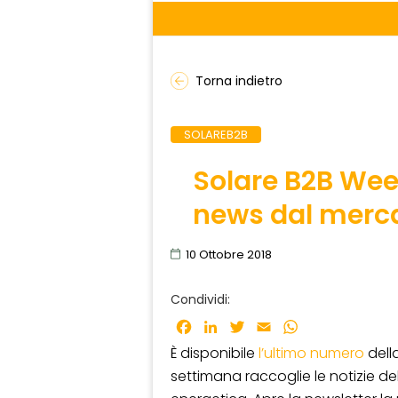
Torna indietro
SOLAREB2B
Solare B2B Wee
news dal merc
10 Ottobre 2018
Condividi:
Facebook
LinkedIn
Twitter
Email
WhatsApp
È disponibile
l’ultimo numero
dell
settimana raccoglie le notizie de