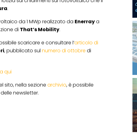
otizia sui chiarimenti sul fotovoltaico che il
ura
.
oltaico da 1 MWp realizzato da
Enerray
a
dizione di
That’s Mobility
.
possibile scaricare e consultare l’
articolo di
ri
, pubblicato sul
numero di ottobre
di
ca qui
l sito, nella sezione
archivio
, è possibile
delle newsletter.