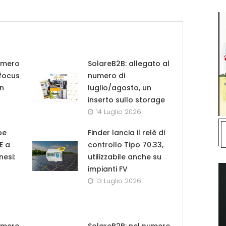
umero
SolareB2B: allegato al
 focus
numero di
in
luglio/agosto, un
inserto sullo storage
14 Luglio 2026
pe
Finder lancia il relè di
UE a
controllo Tipo 70.33,
nesi:
utilizzabile anche su
impianti FV
13 Luglio 2026