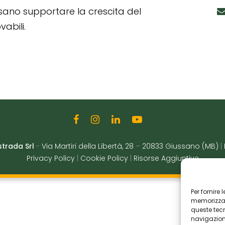
ssano supportare la crescita del
abili.
strada Srl
-
Via Martiri della Libertà, 28
–
20833 Giussano (MB)
|
Privacy Policy
|
Cookie Policy
|
Risorse Aggiuntive
Per fornire
memorizzare
queste tec
navigazione