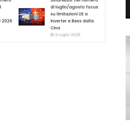
umero
SolareB2B: nel numero
l
di luglio/agosto focus
su limitazioni UE a
e 2026
inverter e Bess dalla
Cina
9 Luglio 2026