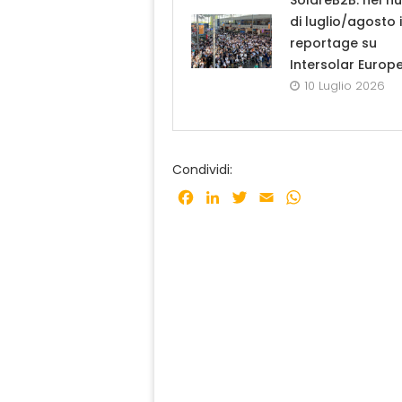
SolareB2B: nel n
di luglio/agosto i
reportage su
Intersolar Europ
10 Luglio 2026
Condividi:
Facebook
LinkedIn
Twitter
Email
WhatsApp