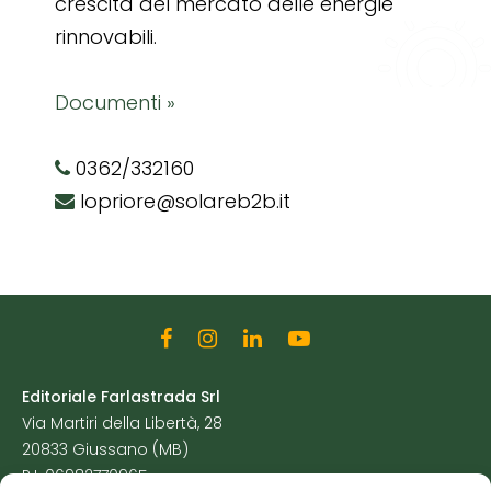
crescita del mercato delle energie
rinnovabili.
Documenti »
0362/332160
lopriore@solareb2b.it
Editoriale Farlastrada Srl
Via Martiri della Libertà, 28
20833 Giussano (MB)
P.I. 06982770965