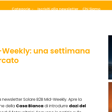
Categorie
Iscriviti alla newsletter
Chi Siamo
-Weekly: una settimana
rcato
a newsletter Solare B2B Mid-Weekly. Apre la
one della
Casa Bianca
di introdurre
dazi del