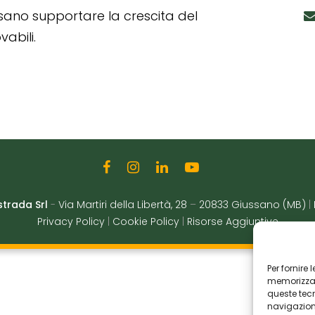
ssano supportare la crescita del
abili.
strada Srl
-
Via Martiri della Libertà, 28
–
20833 Giussano (MB)
|
Privacy Policy
|
Cookie Policy
|
Risorse Aggiuntive
Per fornire
memorizzare
queste tec
navigazione