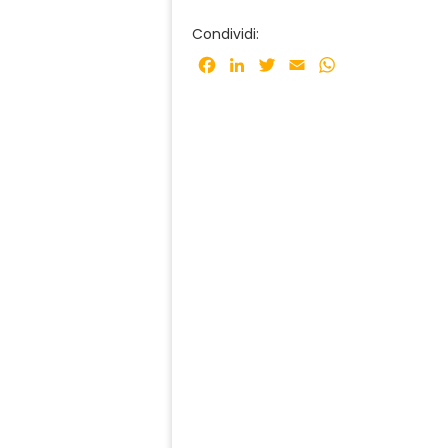
Condividi:
Facebook
LinkedIn
Twitter
Email
WhatsApp