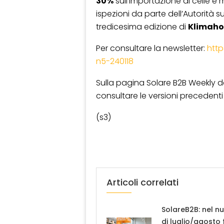
30%
sull’importazione di celle e 
ispezioni da parte dell’Autorità su
tredicesima edizione di
Klimaho
Per consultare la newsletter:
http
n5-240118
Sulla pagina Solare B2B Weekly del
consultare le versioni precedenti 
(s3)
Articoli correlati
SolareB2B: nel n
di luglio/agosto