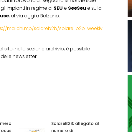
moduli fotovoltaici. Seguono le notizie sulle
gli impianti in regime di
SEU
e
SeeSeu
e sulla
use
, al via oggi a Bolzano.
s://mailchi.mp/solareb2b/solare-b2b-weekly-
 sito, nella sezione archivio, è possibile
delle newsletter.
umero
SolareB2B: allegato al
 focus
numero di