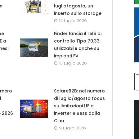
in
luglio/agosto, un
inserto sullo storage
14 Luglio 2026
pe
Finder lancia il relè di
UE a
controllo Tipo 70.33,
nesi:
utilizzabile anche su
impianti FV
13 Luglio 2026
umero
SolareB2B: nel numero
l
di luglio/agosto focus
su limitazioni UE a
e 2026
inverter e Bess dalla
Cina
9 Luglio 2026