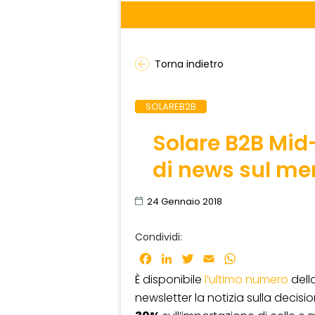
Torna indietro
SOLAREB2B
Solare B2B Mid
di news sul me
24 Gennaio 2018
Condividi:
Facebook
LinkedIn
Twitter
Email
WhatsApp
È disponibile
l’ultimo numero
dell
newsletter la notizia sulla decisi