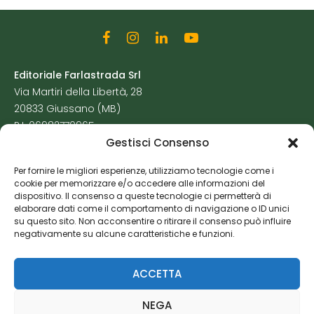
Editoriale Farlastrada Srl
Via Martiri della Libertà, 28
20833 Giussano (MB)
P.I. 06982770965
Gestisci Consenso
Privacy Policy
Per fornire le migliori esperienze, utilizziamo tecnologie come i
Cookie Policy
cookie per memorizzare e/o accedere alle informazioni del
Risorse Aggiuntive
dispositivo. Il consenso a queste tecnologie ci permetterà di
elaborare dati come il comportamento di navigazione o ID unici
su questo sito. Non acconsentire o ritirare il consenso può influire
negativamente su alcune caratteristiche e funzioni.
ACCETTA
NEGA