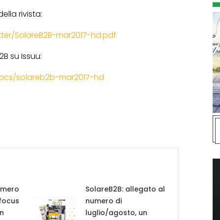
lla rivista:
tter/SolareB2B-mar2017-hd.pdf
2B su Issuu:
/docs/solareb2b-mar2017-hd
umero
SolareB2B: allegato al
 focus
numero di
in
luglio/agosto, un