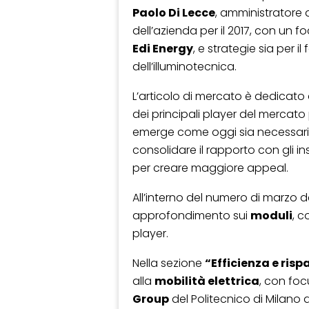
Paolo Di Lecce
, amministratore d
dell’azienda per il 2017, con un f
Edi Energy
, e strategie sia per i
dell’illuminotecnica.
L’articolo di mercato è dedicato
dei principali player del mercato 
emerge come oggi sia necessario 
consolidare il rapporto con gli i
per creare maggiore appeal.
All’interno del numero di marzo de
approfondimento sui
moduli
, c
player.
Nella sezione
“Efficienza e ris
alla
mobilità elettrica
, con focu
Group
del Politecnico di Milano