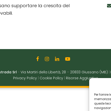
ssano supportare la crescita del
abili.
strada Srl
-
Via Martiri della Libertà, 28
–
20833 Giussano (MB)
|
Privacy Policy
|
Cookie Policy
|
Risorse Aggiuntive
Per fornire
memorizzare
queste tec
navigazione