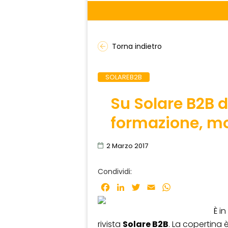
Torna indietro
SOLAREB2B
Su Solare B2B 
formazione, mod
2 Marzo 2017
Condividi:
Facebook
LinkedIn
Twitter
Email
WhatsApp
È i
rivista
Solare B2B
. La copertina