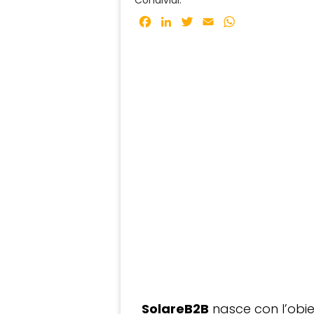
Condividi:
Facebook
LinkedIn
Twitter
Email
WhatsApp
SolareB2B
nasce con l’obiet