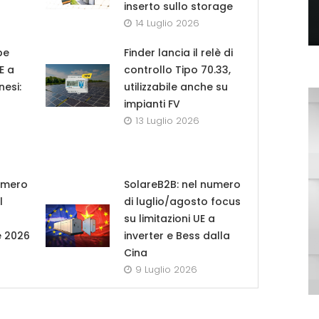
inserto sullo storage
14 Luglio 2026
pe
Finder lancia il relè di
UE a
controllo Tipo 70.33,
nesi:
utilizzabile anche su
impianti FV
13 Luglio 2026
umero
SolareB2B: nel numero
l
di luglio/agosto focus
su limitazioni UE a
e 2026
inverter e Bess dalla
Cina
9 Luglio 2026