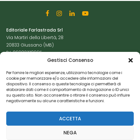
Editoriale Farlastrada Srl
Via Martiri della Libertà, 28
20833 Giussano (MB)
P.I. 06982770965
Gestisci Consenso
Privacy Policy
Per fornire le migliori esperienze, utilizziamo tecnologie come i
Cookie Policy
cookie per memorizzare e/o accedere alle informazioni del
Risorse Aggiuntive
dispositivo. Il consenso a queste tecnologie ci permetterà di
elaborare dati come il comportamento di navigazione o ID unici
su questo sito. Non acconsentire o ritirare il consenso può influire
negativamente su alcune caratteristiche e funzioni.
ACCETTA
NEGA