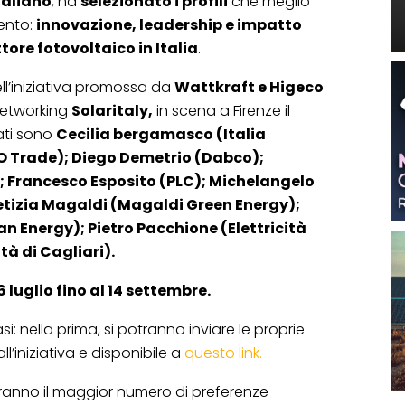
taliano
, ha
selezionato i profili
che meglio
mento:
innovazione, leadership e impatto
tore fotovoltaico in Italia
.
ll’iniziativa promossa da
Wattkraft e Higeco
 networking
Solaritaly,
in scena a Firenze il
ati sono
Cecilia bergamasco (Italia
GO Trade); Diego Demetrio (Dabco);
; Francesco Esposito (PLC); Michelangelo
Letizia Magaldi (Magaldi Green Energy);
n Energy); Pietro Pacchione (Elettricità
tà di Cagliari).
6 luglio fino al 14 settembre.
si: nella prima, si potranno inviare le proprie
l’iniziativa e disponibile a
questo link.
eranno il maggior numero di preferenze