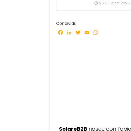
26 Giugno 2026
Condividi:
Facebook
LinkedIn
Twitter
Email
WhatsApp
SolareB2B
nasce con l’obiet