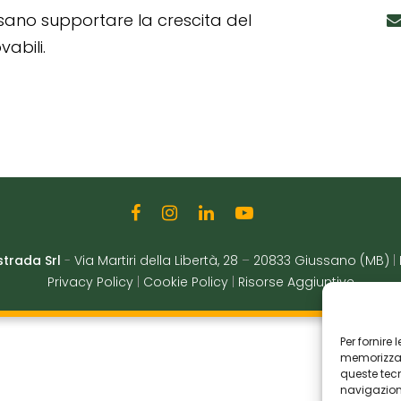
ssano supportare la crescita del
abili.
strada Srl
-
Via Martiri della Libertà, 28
–
20833 Giussano (MB)
|
Privacy Policy
|
Cookie Policy
|
Risorse Aggiuntive
Per fornire
memorizzare
queste tec
navigazione