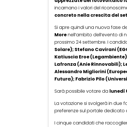
apprezzate del fotovoltaico i
incarnano i valori del riconosci
concreto nella crescita del set
Si apre quindi una nuova fase de
More
nell’ambito dell’evento di
prossimo 24 settembre. I candid
Solare); Stefano Cavirani (E
Katiuscia Eroe (Legambiente)
Lafronza (Anie Rinnovabili); 
Alessandro Migliorini (Europea
Futura); Fabrizio Pilo (Universi
Sarà possibile votare da
lunedì 
La votazione si svolgerà in due fa
preferenze sul portale dedicato al
I cinque candidati che raccogli