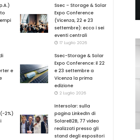
p.A.)
Ssec – Storage & Solar
tto
Expo Conference
tempi
(Vicenza, 22 e 23
settembre): ecco i sei
eventi centrali
17 Luglio 2026
di
Ssec-Storage & Solar
Expo Conference: il 22
rter e
e 23 settembre a
e
Vicenza la prima
edizione
2 Luglio 2026
Intersolar: sulla
i (-2%)
pagina LinkedIn di
i
SolareB2B, 77 video
realizzati presso gli
stand degli espositori