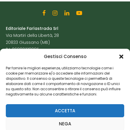
Editoriale Farlastrada Srl
Via Martiri della Libertà, 28
20833 Giussano (MB)
P.I. 06982770965
Gestisci Consenso
Privacy Policy
Per fornire le migliori esperienze, utilizziamo tecnologie come i
Cookie Policy
cookie per memorizzare e/o accedere alle informazioni del
Risorse Aggiuntive
dispositivo. Il consenso a queste tecnologie ci permetterà di
elaborare dati come il comportamento di navigazione o ID unici
su questo sito. Non acconsentire o ritirare il consenso può influire
negativamente su alcune caratteristiche e funzioni.
ACCETTA
NEGA