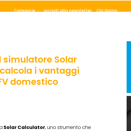
Categorie
Iscriviti alla newsletter
Chi Siamo
l simulatore Solar
calcola i vantaggi
 FV domestico
a
Solar Calculator
, uno strumento che