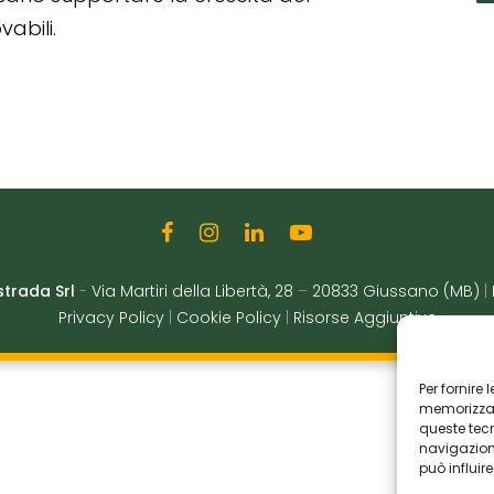
abili.
strada Srl
-
Via Martiri della Libertà, 28
–
20833 Giussano (MB)
|
Privacy Policy
|
Cookie Policy
|
Risorse Aggiuntive
Per fornire
memorizzare
queste tec
navigazione
può influir