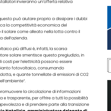
stallatori invieranno un’offerta relativa
esto può aiutare proprio a dissipare i dubbi
circa la competitività economica del
il solare come alleato nella lotta contro il
ta dell’azienda.
oltaico più diffusi è, infatti, la scarsa
atore solare smentisce questo pregiudizio, in
 costi per l’elettricità possono essere
mpianto fotovoltaico, consumando
odotta, e quante tonnellate di emissioni di CO2
ell’ambiente”.
promuovere la circolazione di informazioni
 e trasparente, per offrire a tutti la possibilità
evolezza e di prendere parte alla transizione
rio Natalizia, amministratore delegato di