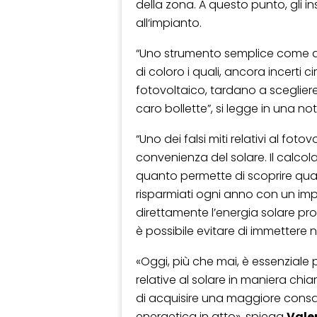
della zona. A questo punto, gli in
all‘impianto.
“Uno strumento semplice come qu
di coloro i quali, ancora incerti 
fotovoltaico, tardano a scegliere 
caro bollette”, si legge in una no
“Uno dei falsi miti relativi al fotov
convenienza del solare. Il calcol
quanto permette di scoprire quali
risparmiati ogni anno con un i
direttamente l’energia solare pr
è possibile evitare di immettere n
«Oggi, più che mai, è essenziale 
relative al solare in maniera chiara
di acquisire una maggiore consap
energetica in atto», spiega
Vale