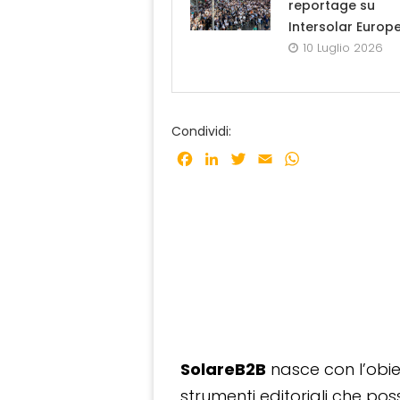
reportage su
Intersolar Europ
10 Luglio 2026
Condividi:
Facebook
LinkedIn
Twitter
Email
WhatsApp
SolareB2B
nasce con l’obiet
strumenti editoriali che po