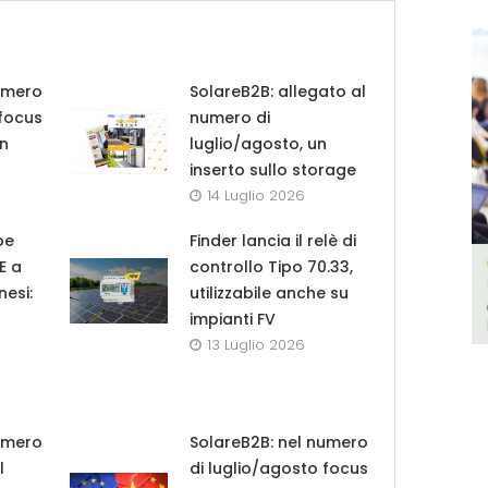
umero
SolareB2B: allegato al
 focus
numero di
in
luglio/agosto, un
inserto sullo storage
14 Luglio 2026
pe
Finder lancia il relè di
UE a
controllo Tipo 70.33,
nesi:
utilizzabile anche su
impianti FV
13 Luglio 2026
umero
SolareB2B: nel numero
l
di luglio/agosto focus