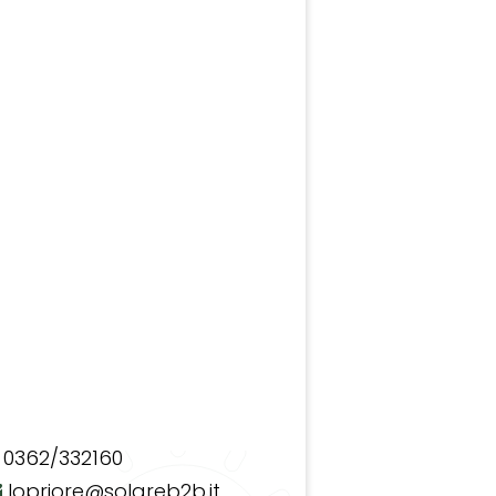
0362/332160
lopriore@solareb2b.it