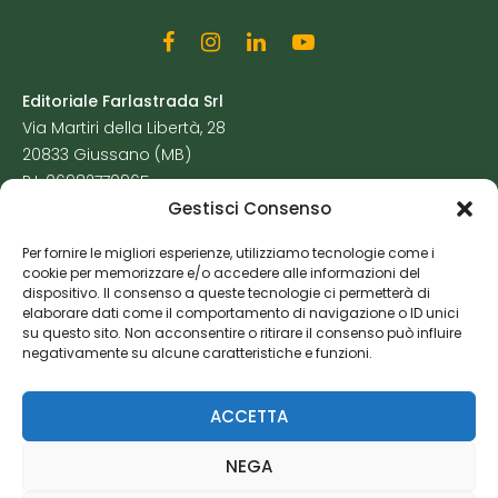
Editoriale Farlastrada Srl
Via Martiri della Libertà, 28
20833 Giussano (MB)
P.I. 06982770965
Gestisci Consenso
Privacy Policy
Per fornire le migliori esperienze, utilizziamo tecnologie come i
Cookie Policy
cookie per memorizzare e/o accedere alle informazioni del
Risorse Aggiuntive
dispositivo. Il consenso a queste tecnologie ci permetterà di
elaborare dati come il comportamento di navigazione o ID unici
su questo sito. Non acconsentire o ritirare il consenso può influire
negativamente su alcune caratteristiche e funzioni.
ACCETTA
NEGA