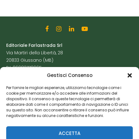
Editoriale Farlastrada Srl
Via Martiri della Libertà, 28
20833 Giussano (MB)
P.I. 06982770965
Gestisci Consenso
Privacy Policy
Per fornire le migliori esperienze, utilizziamo tecnologie come i
Cookie Policy
cookie per memorizzare e/o accedere alle informazioni del
Risorse Aggiuntive
dispositivo. Il consenso a queste tecnologie ci permetterà di
elaborare dati come il comportamento di navigazione o ID unici
su questo sito. Non acconsentire o ritirare il consenso può influire
negativamente su alcune caratteristiche e funzioni.
ACCETTA