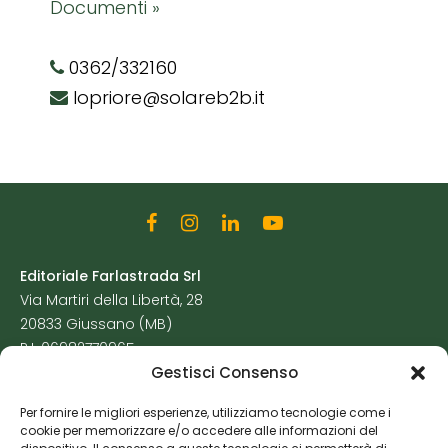
Documenti »
0362/332160
lopriore@solareb2b.it
Editoriale Farlastrada Srl
Via Martiri della Libertà, 28
20833 Giussano (MB)
P.I. 06982770965
Gestisci Consenso
Privacy Policy
Per fornire le migliori esperienze, utilizziamo tecnologie come i
Cookie Policy
cookie per memorizzare e/o accedere alle informazioni del
Risorse Aggiuntive