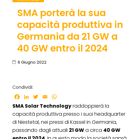
SMA porterà la sua
capacità produttiva in
Germania da 21 GW a
40 GW entro il 2024
6 Giugno 2022
Condividi:
Facebook
LinkedIn
Twitter
Email
WhatsApp
SMA Solar Technology
raddoppierà la
capacità produttiva presso i suoi headquarter
di Niestetal, nei pressi di Kassel in Germania,
passando dagli attuali
21 GW
a circa
40 GW
entro il 2024
. In questo modo la società saprà