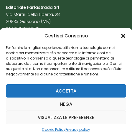
Editoriale Farlastrada Srl
Via Martiri della Libertà, 28
20833 Giussano (MB)
P.I. 06982770965
Gestisci Consenso
Privacy Policy
Per fornire le migliori esperienze, utilizziamo tecnologie come i
Cookie Policy
cookie per memorizzare e/o accedere alle informazioni del
Risorse Aggiuntive
dispositivo. Il consenso a queste tecnologie ci permetterà di
elaborare dati come il comportamento di navigazione o ID unici
su questo sito. Non acconsentire o ritirare il consenso può influire
negativamente su alcune caratteristiche e funzioni.
ACCETTA
NEGA
VISUALIZZA LE PREFERENZE
Cookie Policy
Privacy policy