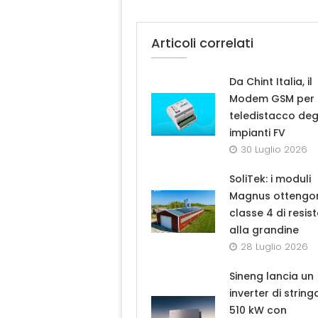
Articoli correlati
Da Chint Italia, il
Modem GSM per i
teledistacco deg
impianti FV
30 Luglio 2026
SoliTek: i moduli
Magnus ottengo
classe 4 di resis
alla grandine
28 Luglio 2026
Sineng lancia un
inverter di strin
510 kW con