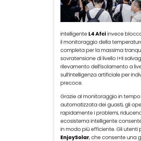
intelligente
L4 Afci
invece blocca 
il monitoraggio della temperatura
completa per la massima tranquil
sovratensione di livello I+II salva
rilevamento dell’isolamento a liv
sull’intelligenza artificiale per i
precoce.
Grazie al monitoraggio in tempo r
automatizzata dei guasti, gli ope
rapidamente i problemi, riducend
ecosistema intelligente consente a
in modo più efficiente. Gli uten
EnjoySolar
, che consente una ge