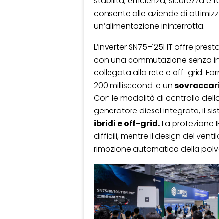
stabilità, efficienza, sicurezza e
consente alle aziende di ottimiz
un’alimentazione ininterrotta.
L’inverter SN75–125HT offre prestaz
con una commutazione senza inter
collegata alla rete e off-grid. F
200 millisecondi e un
sovraccari
Con le modalità di controllo dell
generatore diesel integrata, il si
ibridi e off-grid.
La protezione I
difficili, mentre il design del ven
rimozione automatica della polve