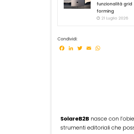
funzionalità grid
forming
21 Luglio 2026
Condividi:
Facebook
LinkedIn
Twitter
Email
WhatsApp
SolareB2B
nasce con l’obiet
strumenti editoriali che po