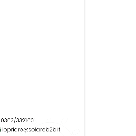
0362/332160
lopriore@solareb2b.it