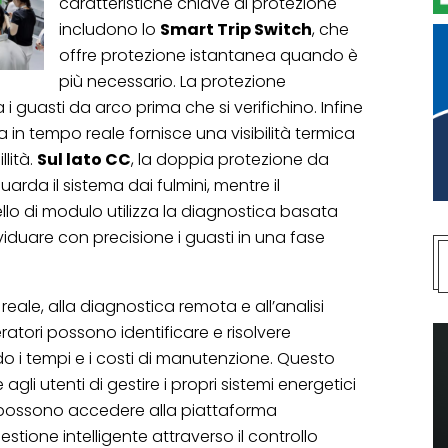
caratteristiche chiave di protezione
includono lo
Smart Trip Switch
, che
offre protezione istantanea quando è
più necessario. La protezione
i guasti da arco prima che si verifichino. Infine
 in tempo reale fornisce una visibilità termica
lità.
Sul lato CC
, la doppia protezione da
guarda il sistema dai fulmini, mentre il
ello di modulo utilizza la diagnostica basata
ndividuare con precisione i guasti in una fase
eale, alla diagnostica remota e all’analisi
ratori possono identificare e risolvere
o i tempi e i costi di manutenzione. Questo
gli utenti di gestire i propri sistemi energetici
ti possono accedere alla piattaforma
stione intelligente attraverso il controllo