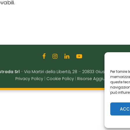
abili.
strada Srl
-
Via Martiri della Libertà, 28
–
20833 Giussano (MB)
|
Per fornire
memorizzare
Privacy Policy
|
Cookie Policy
|
Risorse Aggiuntive
queste tec
navigazione
può influir
ACC