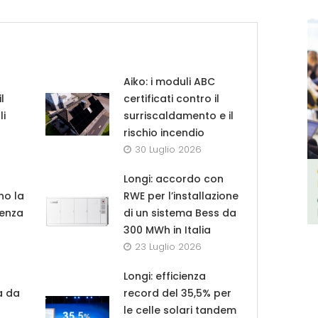
Aiko: i moduli ABC
l
certificati contro il
li
surriscaldamento e il
rischio incendio
30 Luglio 2026
Longi: accordo con
no la
RWE per l’installazione
tenza
di un sistema Bess da
300 MWh in Italia
23 Luglio 2026
Longi: efficienza
ga da
record del 35,5% per
le celle solari tandem