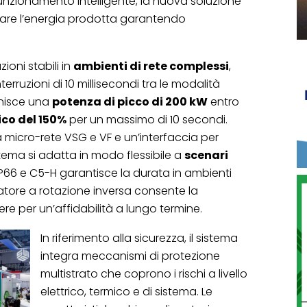
 funzionamento intelligente, la nuova soluzione
zare l’energia prodotta garantendo
ioni stabili in
ambienti di rete complessi
,
ruzioni di 10 millisecondi tra le modalità
ornisce una
potenza di picco di 200 kW
entro
co del 150%
per un massimo di 10 secondi.
a micro-rete VSG e VF e un’interfaccia per
stema si adatta in modo flessibile a
scenari
P66 e C5-H garantisce la durata in ambienti
tilatore a rotazione inversa consente la
re per un’affidabilità a lungo termine.
In riferimento alla sicurezza, il sistema
integra meccanismi di protezione
multistrato che coprono i rischi a livello
elettrico, termico e di sistema. Le