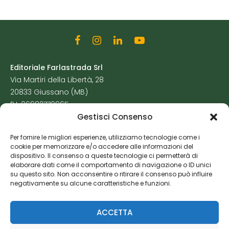
Editoriale Farlastrada Srl
Via Martiri della Libertà, 28
20833 Giussano (MB)
P.I. 06982770965
Gestisci Consenso
Privacy Policy
Per fornire le migliori esperienze, utilizziamo tecnologie come i
Cookie Policy
cookie per memorizzare e/o accedere alle informazioni del
Risorse Aggiuntive
dispositivo. Il consenso a queste tecnologie ci permetterà di
elaborare dati come il comportamento di navigazione o ID unici
su questo sito. Non acconsentire o ritirare il consenso può influire
negativamente su alcune caratteristiche e funzioni.
ACCETTA