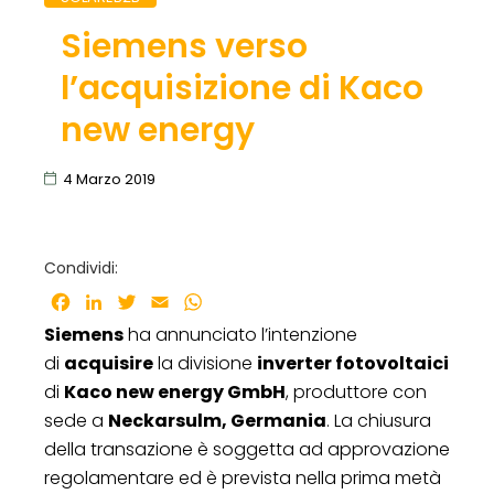
Siemens verso
l’acquisizione di Kaco
new energy
4 Marzo 2019
Condividi:
Facebook
LinkedIn
Twitter
Email
WhatsApp
Siemens
ha annunciato l’intenzione
di
acquisire
la divisione
inverter fotovoltaici
di
Kaco new energy GmbH
, produttore con
sede a
Neckarsulm, Germania
. La chiusura
della transazione è soggetta ad approvazione
regolamentare ed è prevista nella prima metà