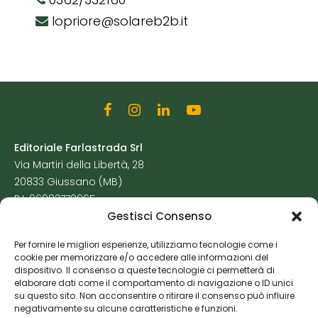
lopriore@solareb2b.it
Editoriale Farlastrada Srl
Via Martiri della Libertà, 28
20833 Giussano (MB)
P.I. 06982770965
Gestisci Consenso
Privacy Policy
Per fornire le migliori esperienze, utilizziamo tecnologie come i
Cookie Policy
cookie per memorizzare e/o accedere alle informazioni del
Risorse Aggiuntive
dispositivo. Il consenso a queste tecnologie ci permetterà di
elaborare dati come il comportamento di navigazione o ID unici
su questo sito. Non acconsentire o ritirare il consenso può influire
negativamente su alcune caratteristiche e funzioni.