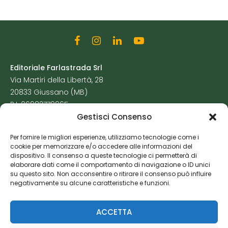
Editoriale Farlastrada Srl
Via Martiri della Libertà, 28
20833 Giussano (MB)
P.I. 06982770965
Gestisci Consenso
Privacy Policy
Per fornire le migliori esperienze, utilizziamo tecnologie come i
Cookie Policy
cookie per memorizzare e/o accedere alle informazioni del
Risorse Aggiuntive
dispositivo. Il consenso a queste tecnologie ci permetterà di
elaborare dati come il comportamento di navigazione o ID unici
su questo sito. Non acconsentire o ritirare il consenso può influire
negativamente su alcune caratteristiche e funzioni.
ACCETTA