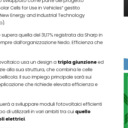
o sviluppato come parte del progetto
ar Cells for Use in Vehicles” gestito
New Energy and Industrial Technology
o).
supera quella del 31,17% registrata da Sharp in
mpre dall’organizzazione Nedo. Efficienza che
tovoltaico usa un design a
tripla giunzione
ed
zie alla sua struttura, che combina le celle
pellicola. Il suo impiego principale sarà sui
pplicazione che richiede elevata efficienza e
erà a sviluppare moduli fotovoltaici efficienti
di utilizzarli in vari ambiti tra cui
quello
i elettrici
.