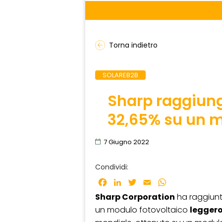
Torna indietro
SOLAREB2B
Sharp raggiunge
32,65% su un m
7 Giugno 2022
Condividi:
Facebook
LinkedIn
Twitter
Email
WhatsApp
Sharp Corporation
ha raggiunt
un modulo fotovoltaico
leggero 