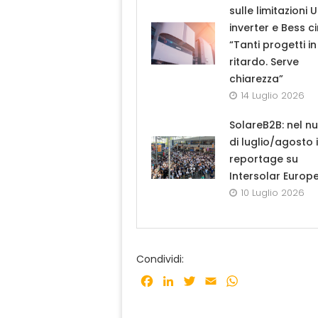
sulle limitazioni 
inverter e Bess ci
“Tanti progetti in
ritardo. Serve
chiarezza”
14 Luglio 2026
SolareB2B: nel n
di luglio/agosto i
reportage su
Intersolar Europ
10 Luglio 2026
Condividi:
Facebook
LinkedIn
Twitter
Email
WhatsApp