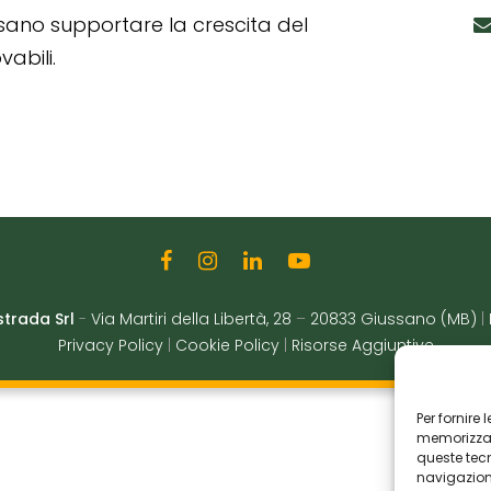
ssano supportare la crescita del
abili.
strada Srl
-
Via Martiri della Libertà, 28
–
20833 Giussano (MB)
|
Privacy Policy
|
Cookie Policy
|
Risorse Aggiuntive
Per fornire
memorizzare
queste tec
navigazione