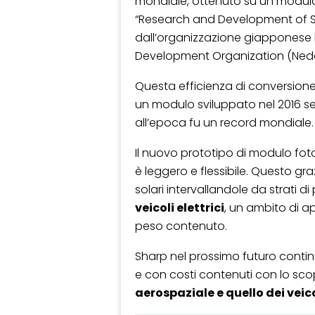
mondiale, ottenuto su un modul
“Research and Development of Sol
dall’organizzazione giapponese 
Development Organization (Ned
Questa efficienza di conversione 
un modulo sviluppato nel 2016 se
all’epoca fu un record mondiale.
Il nuovo prototipo di modulo fo
è leggero e flessibile. Questo gra
solari intervallandole da strati di 
veicoli elettrici
, un ambito di a
peso contenuto.
Sharp nel prossimo futuro continu
e con costi contenuti con lo scopo 
aerospaziale e quello dei veicol