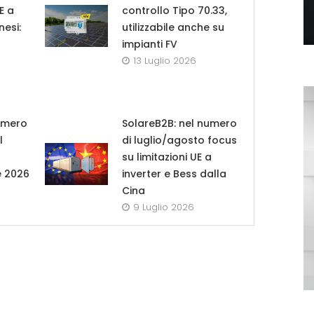
UE a
controllo Tipo 70.33,
nesi:
utilizzabile anche su
impianti FV
13 Luglio 2026
umero
SolareB2B: nel numero
l
di luglio/agosto focus
su limitazioni UE a
e 2026
inverter e Bess dalla
Cina
9 Luglio 2026