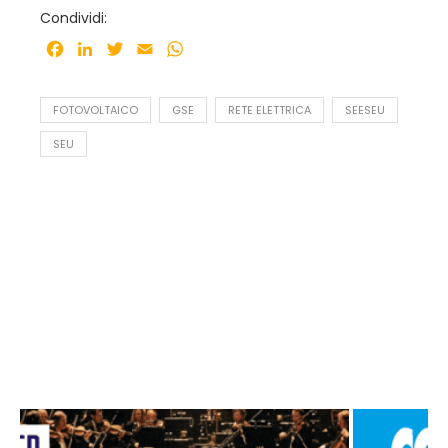
Condividi:
Facebook
LinkedIn
Twitter
Email
WhatsApp
FOTOVOLTAICO
GSE
RETE ELETTRICA
SEESEU
SEU