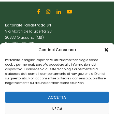
Editoriale Farlastrada Srl
Via Martiri della Libertà, 28
20833 Giussano (MB)
P.I. 06982770965
Gestisci Consenso
Privacy Policy
Per fornire le migliori esperienze, utilizziamo tecnologie come i
Cookie Policy
cookie per memorizzare e/o accedere alle informazioni del
Risorse Aggiuntive
dispositivo. Il consenso a queste tecnologie ci permetterà di
elaborare dati come il comportamento di navigazione o ID unici
su questo sito. Non acconsentire o ritirare il consenso può influire
negativamente su alcune caratteristiche e funzioni.
ACCETTA
NEGA