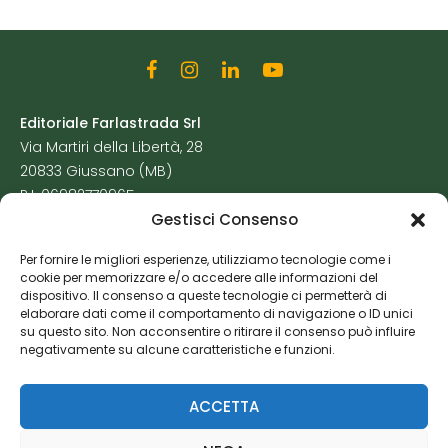
Editoriale Farlastrada Srl
Via Martiri della Libertà, 28
20833 Giussano (MB)
P.I. 06982770965
Gestisci Consenso
Privacy Policy
Per fornire le migliori esperienze, utilizziamo tecnologie come i
Cookie Policy
cookie per memorizzare e/o accedere alle informazioni del
Risorse Aggiuntive
dispositivo. Il consenso a queste tecnologie ci permetterà di
elaborare dati come il comportamento di navigazione o ID unici
su questo sito. Non acconsentire o ritirare il consenso può influire
negativamente su alcune caratteristiche e funzioni.
ACCETTA