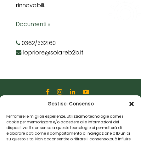
rinnovabili.
Documenti »
0362/332160
lopriore@solareb2b.it
Gestisci Consenso
Editoriale Farlastrada Srl
Via Martiri della Libertà, 28
Per fornire le migliori esperienze, utilizziamo tecnologie come i
cookie per memorizzare e/o accedere alle informazioni del
20833 Giussano (MB)
dispositivo. Il consenso a queste tecnologie ci permetterà di
P.I. 06982770965
elaborare dati come il comportamento di navigazione o ID unici
su questo sito. Non acconsentire o ritirare il consenso può influire